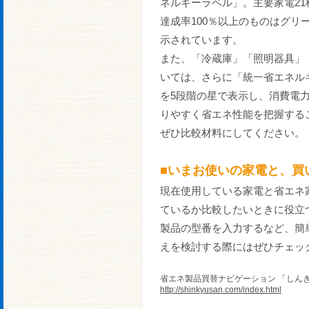
ネルギーラベル」。主要家電2
達成率100％以上のものはグリ
示されています。
また、「冷蔵庫」「照明器具」
いては、さらに「統一省エネル
を5段階の星で表示し、消費電
りやすく省エネ性能を把握する
ぜひ比較材料にしてください。
■いまお使いの家電と、買
現在使用している家電と省エネ
ているか比較したいときに役立
製品の型番を入力するなど、簡
えを検討する際にはぜひチェッ
省エネ製品買替ナビゲーション 「しん
http://shinkyusan.com/index.html