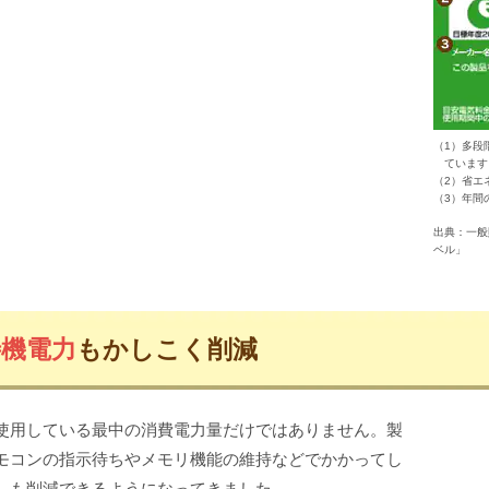
（1）多段
ています
（2）省エ
（3）年間
出典：一般
ベル」
待機電力
もかしこく削減
使用している最中の消費電力量だけではありません。製
モコンの指示待ちやメモリ機能の維持などでかかってし
）も削減できるようになってきました。