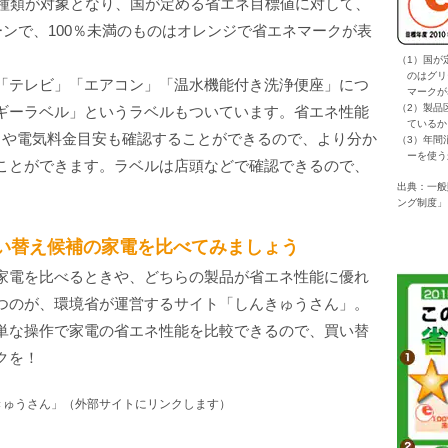
1種類が対象となり、国が定める省エネ目標値に対して、
ーンで、100％未満のものはオレンジで省エネマークが表
（1）国が
のはグリ
「テレビ」「エアコン」「温水機能付き洗浄便座」につ
マークが
（2）製品
ギーラベル」というラベルもついています。省エネ性能
ているか
力や電気料金目安も確認することができるので、より分か
（3）年間
ーを使う
ことができます。ラベルは店頭などで確認できるので、
出典：一般
ング制度」
い替え候補の家電を比べてみましょう
家電を比べるときや、どちらの製品が省エネ性能に優れ
つのが、環境省が運営するサイト「しんきゅうさん」。
単な操作で家電の省エネ性能を比較できるので、買い替
クを！
きゅうさん」（外部サイトにリンクします）