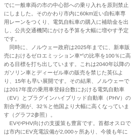
でに一般車両の市の中心部への乗り入れを原則禁止
にしました。そのかわり市内に60km近い自転車専
用レーンをつくり、電気自転車の購入に補助金を出
し、公共交通機関にかける予算を大幅に増やす予定
です。
同時に、ノルウェー政府は2025年までに、新車販
売におけるゼロエミッション車*
の比率を100％に高
4
める目標を打ち出しています。これは2040年以降の
ガソリン車とディーゼル車の販売を禁じた英仏よ
り、15年も早い展開です。その結果、ノルウェーで
は2017年度の乗用車登録台数における電気自動車
（EV）とプラグインハイブリッド自動車（PHV）の
割合予測が、32％と他国より大幅に高くなっていま
す（グラフ2参照）。
EVやPHV向けの支援策も豊富です。首都オスロで
は市内にEV充電設備が2,000ヶ所あり、今後も年に