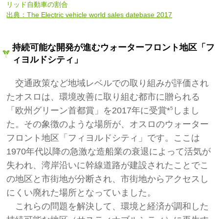
リッド自動車の割合
出典：The Electric vehicle world sales datebase 2017
持続可能な開発が進むウォーターフロント地区「フ
ィヨルドシティ」
交通政策など地域レベルでの取り組みが評価され
たオスロは、環境改善に取り組む都市に贈られる
「欧州グリーン首都賞」を2017年に受賞*
しまし
5
た。その象徴のような場所が、オスロのウォーター
フロント地区「フィヨルドシティ」です。ここは
1970年代以降の急激な造船業の衰退によって活気が
失われ、湾岸沿いに幹線道路が建設されたことでこ
の地区と市街地が分断され、市街地からアクセスし
にくい廃れた場所となっていました。
これらの問題を解決して、環境と経済が調和した