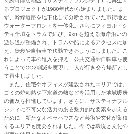
持続可能な地区（サスティナブルシティ）に再生す
るプロジェクトが1980年代から始まりました。ま
ず、幹線道路を地下化して分断されていた市街地と
ウォーターフロントを一体化。さらにフィヨルドシ
ティ全域をトラムで結び、9kmを超える海岸沿いの
遊歩道が整備され、トラムや船によるアクセスに加
え、徒歩や自転車で移動できるようにしました。こ
れによって車の進入を抑え、公共交通や自転車を使
うことでCO2削減を実現し、人が行き交う場所とし
て再生しました。
また、住宅やオフィスが建設されたエリアでは、
ゴミの焼却熱や下水道の熱などを活用した地域暖房
の普及を推進しています。さらに、サスティナブル
シティに不可欠な活力のある魅力的な要素を加える
ために、新たなオペラハウスなど芸術や文化が集積
するエリアも開発されました。今では環境と文化の