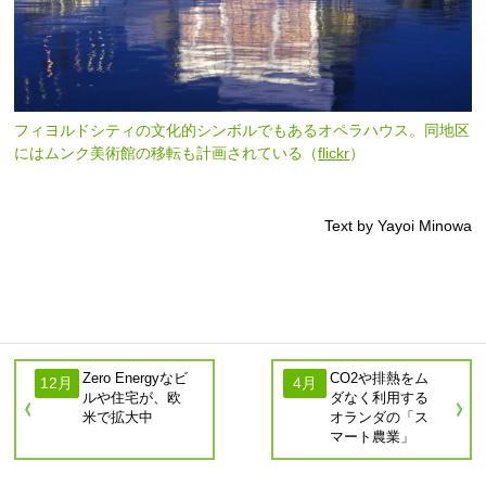
フィヨルドシティの文化的シンボルでもあるオペラハウス。同地区
にはムンク美術館の移転も計画されている（
flickr
）
Text by Yayoi Minowa
Zero Energyなビ
CO2や排熱をム
12月
4月
ルや住宅が、欧
ダなく利用する
米で拡大中
オランダの「ス
マート農業」