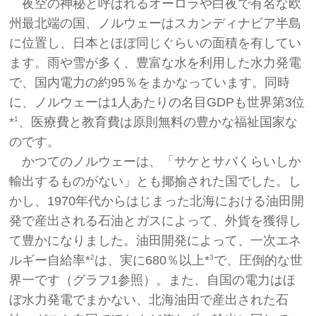
夜空の神秘と呼ばれるオーロラや白夜で有名な欧
州最北端の国、ノルウェーはスカンディナビア半島
に位置し、日本とほぼ同じぐらいの面積を有してい
ます。雨や雪が多く、豊富な水を利用した水力発電
で、国内電力の約95％をまかなっています。同時
に、ノルウェーは1人あたりの名目GDPも世界第3位
*
、医療費と教育費は原則無料の豊かな福祉国家な
1
のです。
かつてのノルウェーは、「サケとサバくらいしか
輸出するものがない」とも揶揄された国でした。し
かし、1970年代からはじまった北海における油田開
発で産出される石油とガスによって、外貨を獲得し
て豊かになりました。油田開発によって、一次エネ
ルギー自給率*
は、実に680％以上*
で、圧倒的な世
2
3
界一です（グラフ1参照）。また、自国の電力はほ
ぼ水力発電でまかない、北海油田で産出された石