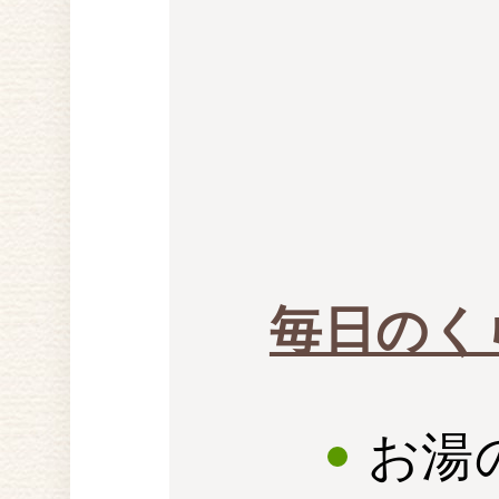
毎日のく
お湯