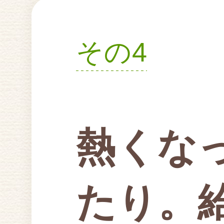
その4
熱くな
たり。