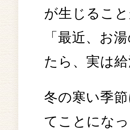
が生じること
「最近、お湯
たら、実は給
冬の寒い季節
てことになっ