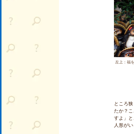
左上：福
ところ狭
たか？こ
すよ」と
人形がい