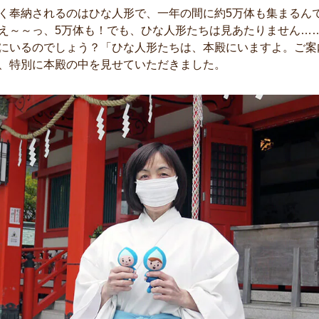
く奉納されるのはひな人形で、一年の間に約5万体も集まるん
え～～っ、5万体も！でも、ひな人形たちは見あたりません…
にいるのでしょう？「ひな人形たちは、本殿にいますよ。ご案
、特別に本殿の中を見せていただきました。