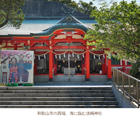
和歌山市の西端、海に臨む淡嶋神社