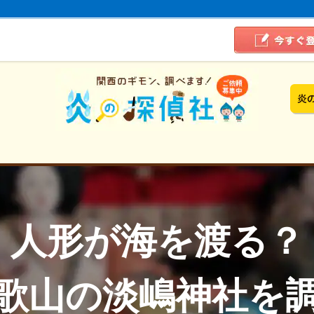
人形が海を渡る？
歌山の淡嶋神社を