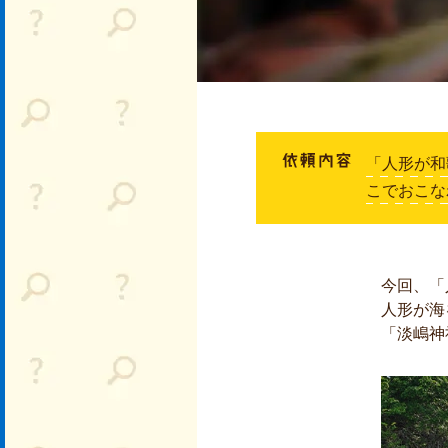
「人形が和
こでおこな
今回、「
人形が海
「淡嶋神