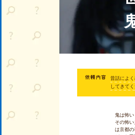
昔話によく
してきてく
鬼は怖い
その怖い
は京都の