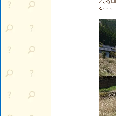
どかな田
と……。