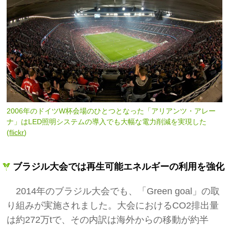
2006年のドイツW杯会場のひとつとなった「アリアンツ・アレー
ナ」はLED照明システムの導入でも大幅な電力削減を実現した
(
flickr
)
ブラジル大会では再生可能エネルギーの利用を強化
2014年のブラジル大会でも、「Green goal」の取
り組みが実施されました。大会におけるCO2排出量
は約272万tで、その内訳は海外からの移動が約半