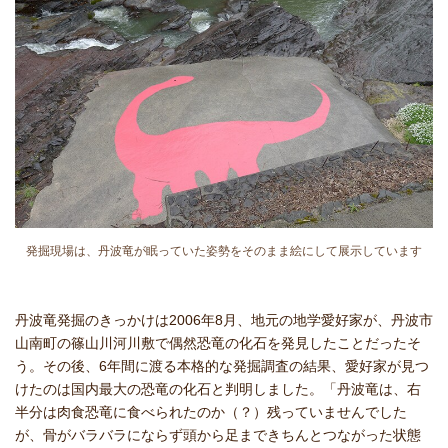
発掘現場は、丹波竜が眠っていた姿勢をそのまま絵にして展示しています
丹波竜発掘のきっかけは2006年8月、地元の地学愛好家が、丹波市
山南町の篠山川河川敷で偶然恐竜の化石を発見したことだったそ
う。その後、6年間に渡る本格的な発掘調査の結果、愛好家が見つ
けたのは国内最大の恐竜の化石と判明しました。「丹波竜は、右
半分は肉食恐竜に食べられたのか（？）残っていませんでした
が、骨がバラバラにならず頭から足まできちんとつながった状態