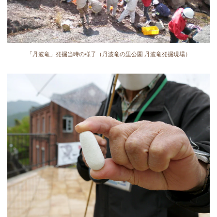
「丹波竜」発掘当時の様子（丹波竜の里公園 丹波竜発掘現場）