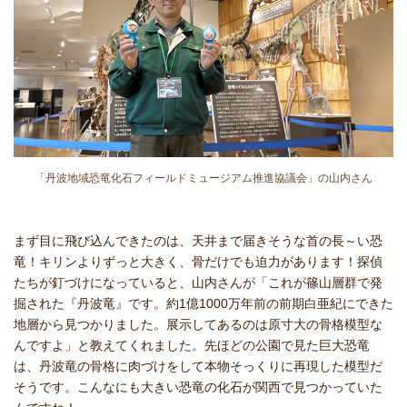
「丹波地域恐竜化石フィールドミュージアム推進協議会」の山内さん
まず目に飛び込んできたのは、天井まで届きそうな首の長～い恐
竜！キリンよりずっと大きく、骨だけでも迫力があります！探偵
たちが釘づけになっていると、山内さんが「これが篠山層群で発
掘された『丹波竜』です。約1億1000万年前の前期白亜紀にできた
地層から見つかりました。展示してあるのは原寸大の骨格模型な
んですよ」と教えてくれました。先ほどの公園で見た巨大恐竜
は、丹波竜の骨格に肉づけをして本物そっくりに再現した模型だ
そうです。こんなにも大きい恐竜の化石が関西で見つかっていた