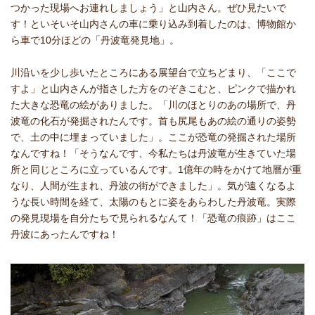
つかった現場へお連れしましょう」と山内さん。ぜひ見たいで
す！といそいそ山内さんの車に乗り込み到着したのは、博物館か
ら車で10分ほどの「丹波竜発見地」。
川沿いを少し歩いたところにある展望台で立ちどまり、「ここで
すよ」と山内さんが指さした方をのぞきこむと、ピンクで描かれ
た大きな恐竜の絵がありました。「川のほとりのあの場所で、丹
波竜の化石が発掘されたんです。首も尻尾もあの絵の通りの姿勢
で、土の中に埋まっていました」。ここが恐竜の発掘された場所
なんですね！「そうなんです、今私たちは丹波竜が生きていた場
所と同じところに立っているんです。1億年の時をかけて地層が重
なり、人間が生まれ、丹波の街ができました」。気が遠くなるよ
うな長い時間を経て、太陽のもとに姿をあらわした丹波竜。実際
の発見現場を自分たちで見られるなんて！「恐竜の痕跡」はここ
丹波にあったんですね！