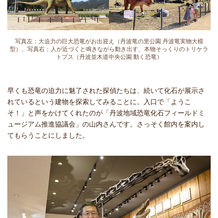
写真左：大迫力の巨大恐竜がお出迎え（丹波竜の里公園 丹波竜実物大模
型）、写真右：人が近づくと鳴きながら動き出す、本物そっくりのトリケラ
トプス（丹波並木道中央公園 動く恐竜）
早くも恐竜の迫力に魅了された探偵たちは、続いて化石が展示さ
れているという建物を探索してみることに。入口で「ようこ
そ！」と声をかけてくれたのが「丹波地域恐竜化石フィールドミ
ュージアム推進協議会」の山内さんです。さっそく館内を案内し
てもらうことにしました。