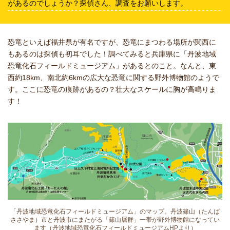
があるのでしょうか？探偵さん、調査をお願いします。
恐竜といえば福井県が有名ですが、恐竜にまつわる場所が関西に
もあるのは探偵も初耳でした！調べてみると兵庫県に「丹波地域
恐竜化石フィールドミュージアム」があるとのこと。なんと、東
西約18km、南北約6kmの広大な恐竜に関する野外博物館のようで
す。ここに恐竜の痕跡があるの？壮大なスケールに胸が高鳴りま
す！
「丹波地域恐竜化石フィールドミュージアム」のマップ。丹波篠山（たんば
ささやま）市と丹波市にまたがる「篠山層群」一帯が野外博物館になってい
ます（丹波地域恐竜化石フィールドミュージアムHPより）