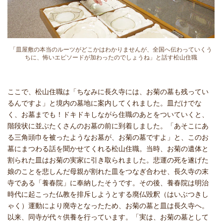
「皿屋敷の本当のルーツがどこかはわかりませんが、全国へ伝わっていくう
ちに、怖いエピソードが加わったのでしょうね」と話す松山住職
ここで、松山住職は「ちなみに長久寺には、お菊の墓も残ってい
るんですよ」と境内の墓地に案内してくれました。皿だけでな
く、お墓までも！ドキドキしながら住職のあとをついていくと、
階段状に並ぶたくさんのお墓の前に到着しました。「あそこにあ
る三角頭巾を被ったようなお墓が、お菊の墓ですよ」と、このお
墓にまつわる話を聞かせてくれる松山住職。当時、お菊の遺体と
割られた皿はお菊の実家に引き取られました。悲運の死を遂げた
娘のことを悲しんだ母親が割れた皿をつなぎ合わせ、長久寺の末
寺である「養春院」に奉納したそうです。その後、養春院は明治
時代に起こった仏教を排斥しようとする廃仏毀釈（はいぶつきし
ゃく）運動により廃寺となったため、お菊の墓と皿は長久寺へ。
以来、同寺が代々供養を行っています。「実は、お菊の墓として