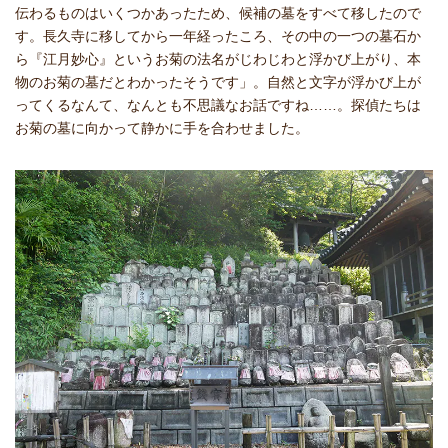
伝わるものはいくつかあったため、候補の墓をすべて移したので
す。長久寺に移してから一年経ったころ、その中の一つの墓石か
ら『江月妙心』というお菊の法名がじわじわと浮かび上がり、本
物のお菊の墓だとわかったそうです」。自然と文字が浮かび上が
ってくるなんて、なんとも不思議なお話ですね……。探偵たちは
お菊の墓に向かって静かに手を合わせました。