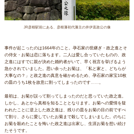
JR彦根駅前にある、彦根藩初代藩主の井伊直政公の像
事件が起こったのは1664年のこと。孕石家の世継ぎ・政之進とそ
の侍女・お菊は恋に落ちます。二人は愛し合っていたものの、政
之進にはすでに親が決めた婚約者がいて、早く祝言を挙げるよう
急かされていました。思い余ったお菊は、「私と家と、どちらが
大事なの？」と政之進の真意を確かめるため、孕石家の家宝10枚
の皿のうち1枚を故意に割ってしまったのです……。
最初は、お菊が誤って割ってしまったのだと思っていた政之進。
しかし、あとから真相を知ることとなります。お菊への愛情を疑
われたことに逆上した政之進は、残りの皿をお菊の目の前ですべ
て割り、さらに愛していたお菊まで殺してしまいました。のちに
お菊を殺めたことを悔いた政之進は出家し、生涯お菊を想い続け
たそうです。