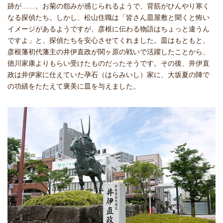
跡が……。お菊の怨みが感じられるようで、背筋がひんやり寒く
なる探偵たち。しかし、松山住職は「皆さん皿屋敷と聞くと怖い
イメージがあるようですが、彦根に伝わる物語はちょっと違うん
ですよ」と、探偵たちを安心させてくれました。皿はもともと、
彦根藩初代藩主の井伊直政が関ヶ原の戦いで活躍したことから、
徳川家康よりもらい受けたものだったそうです。その後、井伊直
政は井伊家に仕えていた孕石（はらみいし）家に、大坂夏の陣で
の功績をたたえて褒美に皿を与えました。