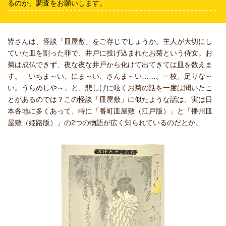
るのか、調査をお願いします。
皆さんは、怪談「皿屋敷」をご存じでしょうか。主人が大切にし
ていた皿を割った罪で、井戸に投げ込まれたお菊という侍女。お
菊は成仏できず、夜な夜な井戸から化けて出てきては皿を数えま
す。「いちま～い、にま～い、さんま～い……。一枚、足りな～
い。うらめしや～」と、悲しげに呟くお菊の話を一度は聞いたこ
とがあるのでは？この怪談「皿屋敷」に似たような話は、実は日
本各地に多くあって、特に「番町皿屋敷（江戸版）」と「播州皿
屋敷（姫路版）」の2つの物語が広く知られているのだとか。