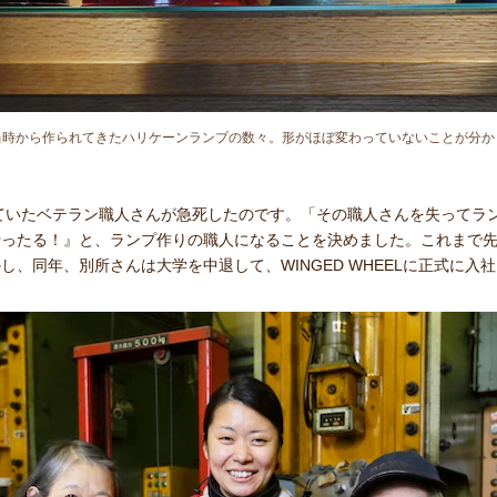
当時から作られてきたハリケーンランプの数々。形がほぼ変わっていないことが分か
えていたベテラン職人さんが急死したのです。「その職人さんを失ってラ
やったる！』と、ランプ作りの職人になることを決めました。これまで
、同年、別所さんは大学を中退して、WINGED WHEELに正式に入