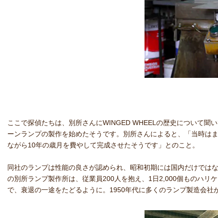
ここで探偵たちは、別所さんにWINGED WHEELの歴史につい
ーンランプの製作を始めたそうです。別所さんによると、「当時は
ながら10年の歳月を費やして完成させたそうです」とのこと。
同社のランプは性能の良さが認められ、昭和初期には国内だけではな
の別所ランプ製作所は、従業員200人を抱え、1日2,000個もの
で、衰退の一途をたどるように。1950年代に多くのランプ製造会社