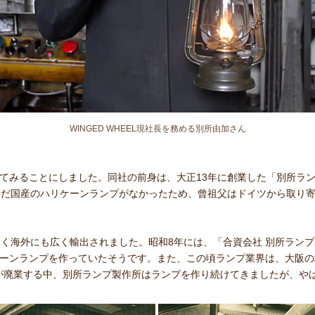
WINGED WHEEL現社長を務める別所由加さん
て聞いてみることにしました。同社の前身は、大正13年に創業した「別所
まだ国産のハリケーンランプがなかったため、曾祖父はドイツから取り
く海外にも広く輸出されました。昭和8年には、「合資会社 別所ラン
ハリケーンランプを作っていたそうです。また、この頃ランプ業界は、大
が廃業する中、別所ランプ製作所はランプを作り続けてきましたが、やは