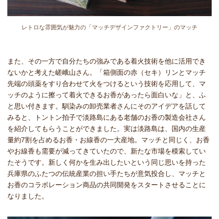
レトロな雰囲気が魅力の「マッチデザインファクトリー」のマッチ
また、その一方で自分たちの強みである着火技術を他に活用でき
ないかと考えた嵯峨山さん。「箱側面の赤（セキ）リンとマッチ
先端の頭薬をすり合わせて火をつけるという技術を応用して、マ
ッチのように擦って着火できるお香があったら面白いな」と、ふ
と思い付きます。馴染みの卸売業者さんにそのアイデアを話して
みると、トントン拍子で淡路島にある老舗のお香の製造会社さん
を紹介してもらうことができました。実は淡路島は、国内の生産
量約7割を占めるお香・お線香の一大産地。マッチと同じく、お香
やお線香も需要が減ってきていたので、新たな市場を模索してい
たそうです。新しく何かを生み出したいという同じ思いを持った
兵庫県のふたつの伝統産業の担い手たちが意気投合し、マッチと
お香のコラボレーション商品の共同開発をスタートさせることに
なりました。