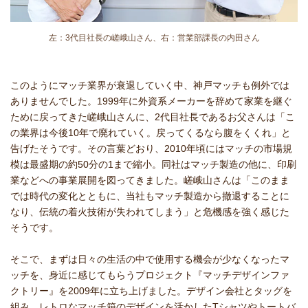
左：3代目社長の嵯峨山さん、右：営業部課長の内田さん
このようにマッチ業界が衰退していく中、神戸マッチも例外では
ありませんでした。1999年に外資系メーカーを辞めて家業を継ぐ
ために戻ってきた嵯峨山さんに、2代目社長であるお父さんは「こ
の業界は今後10年で廃れていく。戻ってくるなら腹をくくれ」と
告げたそうです。その言葉どおり、2010年頃にはマッチの市場規
模は最盛期の約50分の1まで縮小。同社はマッチ製造の他に、印刷
業などへの事業展開を図ってきました。嵯峨山さんは「このまま
では時代の変化とともに、当社もマッチ製造から撤退することに
なり、伝統の着火技術が失われてしまう」と危機感を強く感じた
そうです。
そこで、まずは日々の生活の中で使用する機会が少なくなったマ
ッチを、身近に感じてもらうプロジェクト『マッチデザインファ
クトリー』を2009年に立ち上げました。デザイン会社とタッグを
組み、レトロなマッチ箱のデザインを活かしたTシャツやトートバ