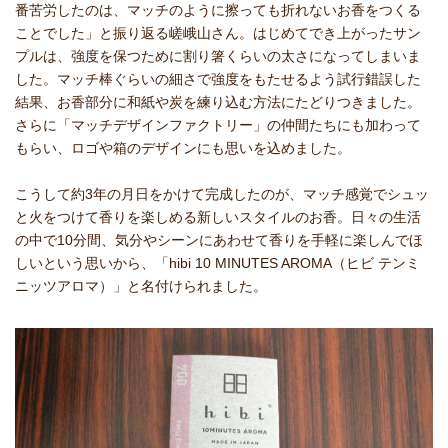
番苦労したのは、マッチのように擦っても折れないお香をつくる
ことでした」と振り返る嵯峨山さん。はじめてでき上がったサン
プルは、強度を保つために割り箸くらいの太さになってしまいま
した。マッチ棒ぐらいの細さで強度をもたせるよう試行錯誤した
結果、お香部分に和紙や炭を練り込む方法にたどりつきました。
さらに「マッチデザインファクトリー」の仲間たちにも加わって
もらい、ロゴや箱のデザインにも思いを込めました。
こうして約3年の月日をかけて完成したのが、マッチ感覚でシュッ
と火をつけて香りを楽しめる新しいスタイルのお香。日々の生活
の中で10分間、気分やシーンにあわせて香りを手軽に楽しんでほ
しいという思いから、「hibi 10 MINUTES AROMA（ヒビ テンミ
ニッツアロマ）」と名付けられました。