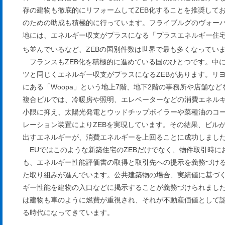
存の建物も徹底的にリフォームしてZEB化することを推奨して
のための助成も積極的に行っています。フライブルグのヴォー
地には、エネルギー収支がプラスになる「プラスエネルギー住
ち並んでいるなど、ZEBの国別件数は世界で最も多くなっていま
フランスもZEB化を積極的に進めている国のひとつです。中
ツと同じくエネルギー収支がプラスになるZEBがあります。リ
にある「Woopa」という地上7階、地下2階の事務所や店舗など
複合ビルでは、冷暖房や照明、エレベーターなどの消費エネル
小限に抑え、太陽光発電とウッドチップボイラーや菜種油のコ
レーション装置によりZEBを実現しています。その結果、ビル
出すエネルギーが、消費エネルギーを上回ることに成功しまし
EUではこのような新築住宅のZEBだけでなく、物件取引時に
も、エネルギー性能評価書の取得と取引先への提示を義務づけ
た取り組みが進んでいます。公共建築物の場合、実績値に基づ
ギー性能を建物の入口などに掲示することが義務づけられました
は建物も車のように燃費が重視され、それが不動産価値として
る時代になってきています。