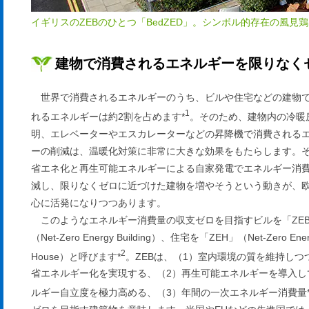
イギリスのZEBのひとつ「BedZED」。シンボル的存在の風
建物で消費されるエネルギーを限りなく
世界で消費されるエネルギーのうち、ビルや住宅などの建物
1
れるエネルギーは約2割を占めます*
。そのため、建物内の冷暖
明、エレベーターやエスカレーターなどの昇降機で消費される
ーの削減は、温暖化対策に非常に大きな効果をもたらします。
省エネ化と再生可能エネルギーによる自家発電でエネルギー消
減し、限りなくゼロに近づけた建物を増やそうという動きが、
心に活発になりつつあります。
このようなエネルギー消費量の収支ゼロを目指すビルを「ZE
（Net-Zero Energy Building）、住宅を「ZEH」（Net-Zero Ene
2
House）と呼びます*
。ZEBは、（1）室内環境の質を維持しつ
省エネルギー化を実現する、（2）再生可能エネルギーを導入し
ルギー自立度を極力高める、（3）年間の一次エネルギー消費量