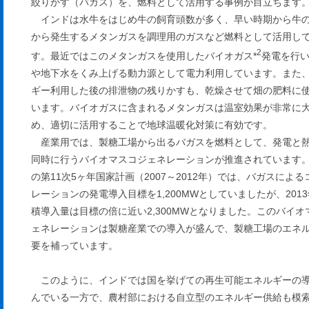
絞りかす（バガス）を、燃料として活用する事例が目立ちます
インドは水牛をはじめ牛の飼育頭数が多く、早い時期から牛
から発生するメタンガスを調理用のガスなど燃料として活用し
2
す。最近ではこのメタンガスを使用したバイオガス*
発電を行
や地下水をくみ上げる動力源として電力利用しています。また
ギー利用した後の排泄物の残りかすも、乾燥させて畑の肥料に
います。バイオガスに含まれるメタンガスは温室効果が非常に
め、適切に活用することで地球温暖化対策に有効です。
産業用では、製糖工場から出るバガスを燃料として、発電と
同時に行うバイオマスコジェネレーションが推進されています
の第11次5ヶ年国家計画（2007～2012年）では、バガスによ
レーションの発電導入目標を1,200MWとしていましたが、201
積導入量は目標の倍に近い2,300MWとなりました。このバイオ
ェネレーションは製糖産業での導入が盛んで、製糖工場のエネ
要を補っています。
このように、インドでは国を挙げての再生可能エネルギーの
んでいる一方で、農村部における自立型のエネルギー供給も模