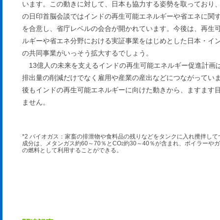
います。この動きに対して、日本も協力する姿勢を取っており、2
の日印首脳会談ではインドの再生可能エネルギーや省エネに関
を合意し、省庁レベルの会合が開かれています。今後は、再生
ルギーや省エネ分野における実証事業をはじめとした日本・イ
の共同事業がいっそう拡大するでしょう。
13億人の未来を支えるインドの再生可能エネルギー促進計画は
排出量の削減だけでなく雇用や産業の産出などにつながってい
後もインドの再生可能エネルギーに向けた動きから、ますます
ません。
*2 バイオガス：家畜の排泄物や食料品の残りなどをタンクに入れ攪拌して
成分は、メタンガス約60～70％とCO
約30～40％が含まれ、ボイラーや
2
の燃料として利用することができる。