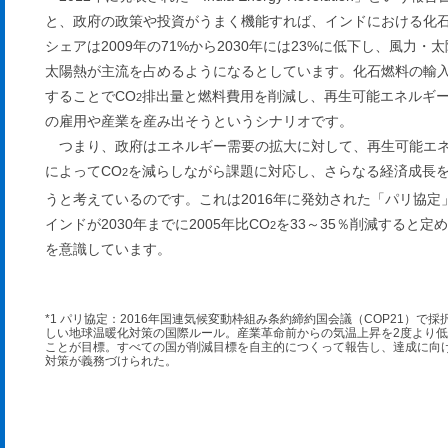
と、政府の政策や投資がうまく機能すれば、インドにおける化
シェアは2009年の71%から2030年には23%に低下し、風力・
太陽熱が主流を占めるようになるとしています。化石燃料の輸
することでCO
排出量と燃料費用を削減し、再生可能エネルギ
2
の雇用や産業を産み出そうというシナリオです。
つまり、政府はエネルギー需要の拡大に対して、再生可能エ
によってCO
を減らしながら課題に対応し、さらなる経済成長
2
うと考えているのです。これは2016年に発効された「パリ協定」
インドが2030年までに2005年比CO
を33～35％削減すると定
2
を意識しています。
*1 パリ協定：2016年国連気候変動枠組み条約締約国会議（COP21）で採
しい地球温暖化対策の国際ルール。産業革命前からの気温上昇を2度より
ことが目標。すべての国が削減目標を自主的につくって報告し、達成に向
対策が義務づけられた。