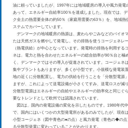
油に頼っていましたが、1997年には地域暖房の導入や風力発電
あって、エネルギー自給率100％を達成しました。現在では、
ク全土の熱需要全体の約50％（家庭用需要の63％）を、地域熱
ステムでカバーしています。
デンマークの地域暖房の熱源は、麦わらやごみなどのバイオ
たは天然ガスを燃やして発電し、その排熱を使うコージェネレ
（熱電供給）が中心となっています。発電時の排熱を利用する
ネは、電力と熱を合わせたエネルギーの総合効率が90％台と極
く、デンマークではその導入が促進されています。コージェネ
集中プラントもありますが、多くが小型です。小規模な発電装
地の近くに分散配置し、電力の供給を行うことを「分散型電源
ますが、これによって送電設備が小さくてすみ、送電ロスが減
分散型電源はエネルギーの自給やエネルギーの効率化と同じぐ
要なトレンドとして欧州では認識されています。
図2は、国内の発電設備の変化を示したものです。1980年代
で、国内にはいくつかの大型発電所があるのみでしたが、現在
小型コージェネ（図中青色の●の点）と風力発電（青色の◆の点
る分散型発電に変わっていることがわかります。