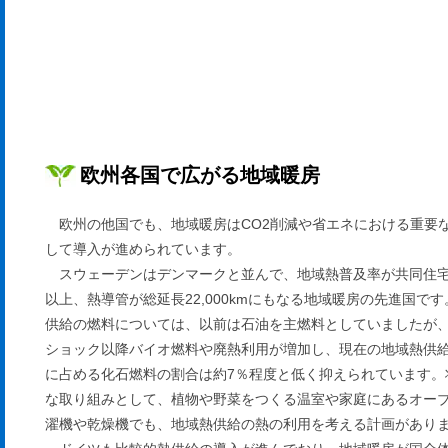
欧州各国で広がる地域暖房
欧州の他国でも、地域暖房はCO2削減や省エネにおける重要
して導入が進められています。
スウェーデンはデンマークと並んで、地域熱普及率が共同住宅
以上、熱導管が総延長22,000kmにもなる地域暖房の先進国で
供給の燃料については、以前は石油を主燃料としていましたが
ショック以降バイオ燃料や廃熱利用が増加し、現在の地域熱供
に占める化石燃料の割合は約7％程度と低く抑えられています。
な取り組みとして、植物や野菜をつくる温室や家庭にあるオー
濯機や乾燥機でも、地域熱供給の熱の利用を考える計画があり