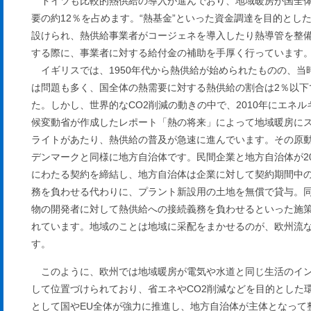
ドイツも比較的熱供給の導入が進んでおり、地域暖房が国全
要の約12％を占めます。“熱基金”といった資金調達を目的とし
設けられ、熱供給事業者がコージェネを導入したり熱導管を整
する際に、事業者に対する給付金の補助を手厚く行っています
イギリスでは、1950年代から熱供給が始められたものの、当
は問題も多く、国全体の熱需要に対する熱供給の割合は2％以下
た。しかし、世界的なCO2削減の動きの中で、2010年にエネル
候変動省が作成したレポート「熱の将来」によって地域暖房に
ライトがあたり、熱供給の普及が急速に進んでいます。その原
デンマークと同様に地方自治体です。民間企業と地方自治体が20
にわたる契約を締結し、地方自治体は企業に対して契約期間中
務を負わせる代わりに、プラント新設用の土地を無償で貸与。
物の開発者に対して熱供給への接続義務を負わせるといった施
れています。地域のことは地域に采配をまかせるのが、欧州流
す。
このように、欧州では地域暖房が電気や水道と同じ生活のイ
して位置づけられており、省エネやCO2削減などを目的とした
として国やEU全体が強力に推進し、地方自治体が主体となって