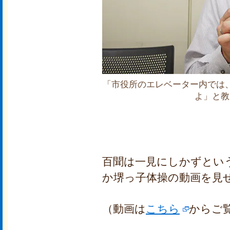
「市役所のエレベーター内では
よ」と教
百聞は一見にしかずとい
か堺っ子体操の動画を見
（動画は
こちら
からご