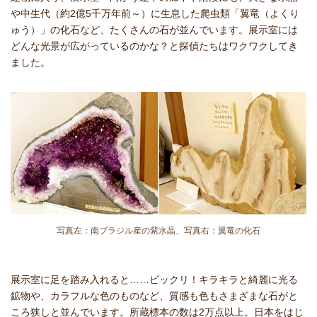
や中生代（約2億5千万年前～）に生息した爬虫類「翼竜（よくり
ゅう）」の化石など、たくさんの石が並んでいます。展示室には
どんな光景が広がっているのかな？と探偵たちはワクワクしてき
ました。
写真左：南ブラジル産の紫水晶、写真右：翼竜の化石
展示室に足を踏み入れると……ビックリ！キラキラと綺麗に光る
鉱物や、カラフルな色のものなど、質感も色もさまざまな石がと
ころ狭しと並んでいます。所蔵標本の数は2万点以上。日本をはじ