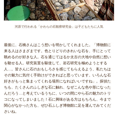
河原で行われる「かわらの石観察研究会」は子どもたちに人気
最後に、石橋さんはこう想いを明かしてくれました。「博物館に
来る人はさまざまです。色とりどりのきれいな石を、手にとって
眺めるのが好きな人。石を通じてはるか太古の大地や自然に想い
を馳せる人。研究装置を駆使して、岩石研究を極めようとする
人…。皆さんに石のおもしろさを感じてもらえるよう、私たちは
その魅力に気付く手助けができればと思っています。いろんな石
好きがもっと集まってくれる場所になればいいですね」。探偵た
ちも、たくさんのふしぎな石に触れ、なぜこんな色や形になった
んだろう…と考えているうちに、いつの間にやら石の魅力のトリ
コになってしまいました！石に興味がある方はもちろん、今まで
関心がなかった方も、ぜひ石ふしぎ博物館に足を運んでみてくだ
さいね。