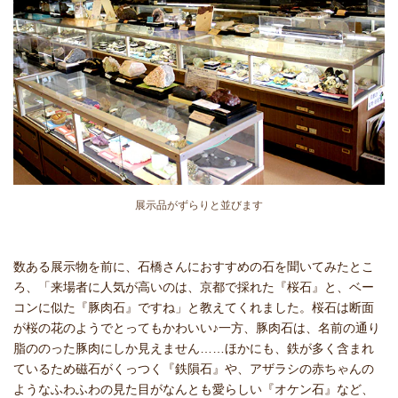
展示品がずらりと並びます
数ある展示物を前に、石橋さんにおすすめの石を聞いてみたとこ
ろ、「来場者に人気が高いのは、京都で採れた『桜石』と、ベー
コンに似た『豚肉石』ですね」と教えてくれました。桜石は断面
が桜の花のようでとってもかわいい♪一方、豚肉石は、名前の通り
脂ののった豚肉にしか見えません……ほかにも、鉄が多く含まれ
ているため磁石がくっつく『鉄隕石』や、アザラシの赤ちゃんの
ようなふわふわの見た目がなんとも愛らしい『オケン石』など、