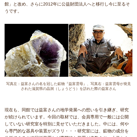
館」と改め、さらに2012年に公益財団法人へと移行し今に至るそ
うです。
写真左：益富さんの名を冠した鉱物『益富雲母』、写真右：益富雲母が発見
された滋賀県の晶洞（しょうどう）を訪れた際の益富さん
現在も、同館では益富さんの地学発展への想いを引き継ぎ、研究
が続けられています。今回の取材では、会員専用で一般には公開
していない研究室を特別に見せていただきました。中には、何や
ら専門的な器具や装置がズラリ・・・研究室には、鉱物の成分を