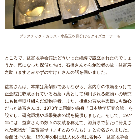
プラスチック・ガラス・水晶玉を見分けるクイズコーナーも
ところで、益富地学会館はどういった経緯で設立されたのでしょ
うか。気になった探偵たちは、石橋さんから創設者の故・益富寿
之助（ますとみかずのすけ）さんの話を伺いました。
益富さんは、本業は薬剤師でありながら、宮内庁の依頼をうけて
正倉院に収蔵されている石薬（薬として利用される鉱物）の研究
にも長年取り組んだ鉱物学者。また、後進の育成や支援にも熱心
だった益富さんは、1973年に同館の前身「日本地学研究会館」を
設立し、研究環境や成果発表の場を提供しました。そして、1974
年には、益富さんの数々の功績を称えて、滋賀県で新たに発見さ
れた鉱物が「益富雲母（ますとみうんも）」と命名されました。
会館はその後、1991年の財団法人化を機に名称を「益富地学会