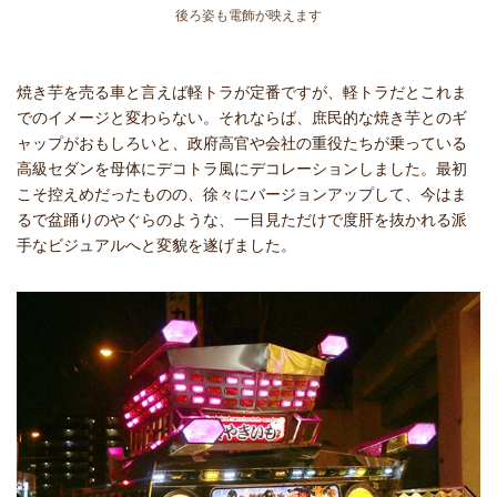
後ろ姿も電飾が映えます
焼き芋を売る車と言えば軽トラが定番ですが、軽トラだとこれま
でのイメージと変わらない。それならば、庶民的な焼き芋とのギ
ャップがおもしろいと、政府高官や会社の重役たちが乗っている
高級セダンを母体にデコトラ風にデコレーションしました。最初
こそ控えめだったものの、徐々にバージョンアップして、今はま
るで盆踊りのやぐらのような、一目見ただけで度肝を抜かれる派
手なビジュアルへと変貌を遂げました。