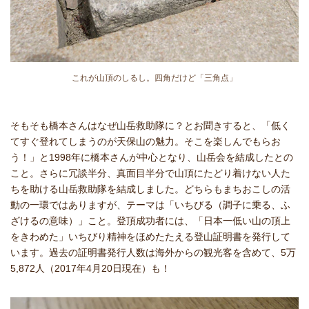
これが山頂のしるし。四角だけど「三角点」
そもそも橋本さんはなぜ山岳救助隊に？とお聞きすると、「低く
てすぐ登れてしまうのが天保山の魅力。そこを楽しんでもらお
う！」と1998年に橋本さんが中心となり、山岳会を結成したとの
こと。さらに冗談半分、真面目半分で山頂にたどり着けない人た
ちを助ける山岳救助隊を結成しました。どちらもまちおこしの活
動の一環ではありますが、テーマは「いちびる（調子に乗る、ふ
ざけるの意味）」こと。登頂成功者には、「日本一低い山の頂上
をきわめた」いちびり精神をほめたたえる登山証明書を発行して
います。過去の証明書発行人数は海外からの観光客を含めて、5万
5,872人（2017年4月20日現在）も！