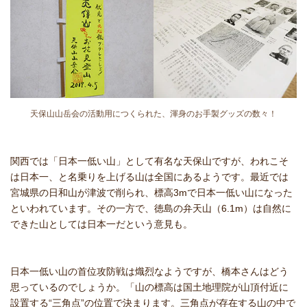
天保山山岳会の活動用につくられた、渾身のお手製グッズの数々！
関西では「日本一低い山」として有名な天保山ですが、われこそ
は日本一、と名乗りを上げる山は全国にあるようです。最近では
宮城県の日和山が津波で削られ、標高3mで日本一低い山になった
といわれています。その一方で、徳島の弁天山（6.1m）は自然に
できた山としては日本一だという意見も。
日本一低い山の首位攻防戦は熾烈なようですが、橋本さんはどう
思っているのでしょうか。「山の標高は国土地理院が山頂付近に
設置する“三角点”の位置で決まります。三角点が存在する山の中で