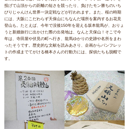
投げて山頂からの距離の短さを競ったり、負けたモン勝ちのいち
びりじゃんけん世界一決定戦などが行われます。また、桜の時期
には、大阪にこだわらず天保山にちなんだ場所を案内するお花見
登山も。たとえば、今年で没後150年を迎える坂本龍馬が、おりょ
うと新婚旅行に出かけた際の出発地は、なんと天保山！そこで今
年は、寺田屋や伏見の町へ行き、龍馬ゆかりの史跡や名所をまわ
ったそうです。歴史的な文献を読みあさり、企画からパンフレッ
トの作成までてがける橋本さんの行動力には、探偵たちも脱帽で
す。