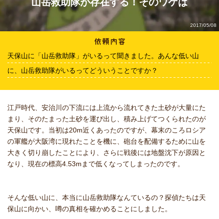
山岳救助隊が存在する！そのワケは
2017/05/08
天保山に「山岳救助隊」がいるって聞きました。あんな低い山
に、山岳救助隊がいるってどういうことですか？
江戸時代、安治川の下流には上流から流れてきた土砂が大量にた
まり、そのたまった土砂を運び出し、積み上げてつくられたのが
天保山です。当初は20m近くあったのですが、幕末のころロシア
の軍艦が大阪湾に現れたことを機に、砲台を配備するために山を
大きく切り崩したことにより、さらに戦後には地盤沈下が原因と
なり、現在の標高4.53mまで低くなってしまったのです。
そんな低い山に、本当に山岳救助隊なんているの？探偵たちは天
保山に向かい、噂の真相を確かめることにしました。