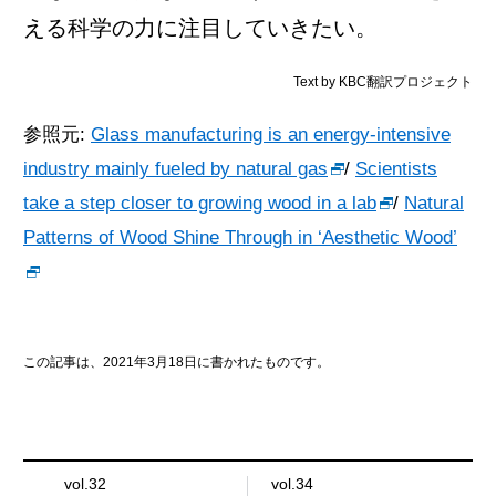
える科学の力に注目していきたい。
Text by KBC翻訳プロジェクト
参照元:
Glass manufacturing is an energy-intensive
industry mainly fueled by natural gas
/
Scientists
take a step closer to growing wood in a lab
/
Natural
Patterns of Wood Shine Through in ‘Aesthetic Wood’
この記事は、2021年3月18日に書かれたものです。
vol.32
vol.34