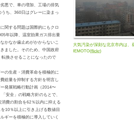
は劣悪で、車の増加、工場の排気
のうち、360日はグレーに染まっ
染に関する問題は国際的にもクロ
005年以降、温室効果ガス排出量
になかなか歯止めがかからないこ
大気汚染が深刻な北京市内は、昼間
てきました。そのため、中国政府
IEMOTO(
flickr
)
きく転換させることになったので
ギーの生産・消費革命を積極的に
消費総量を抑制する方針を明言し
ー発展戦略行動計画（2014〜
ン」「安全」の戦略方針のもとで、
炭消費の割合を62％以内に抑える
スを10％以上に引き上げる数値目
ネルギーを積極的に導入していく