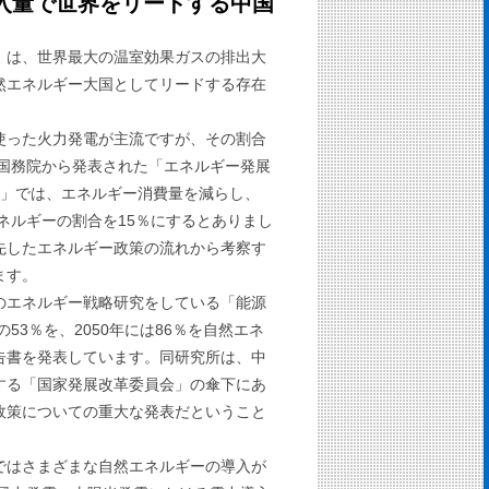
入量で世界をリードする中国
）は、世界最大の温室効果ガスの排出大
然エネルギー大国としてリードする存在
使った火力発電が主流ですが、その割合
に国務院から発表された「エネルギー発展
年）」では、エネルギー消費量を減らし、
エネルギーの割合を15％にするとありまし
先したエネルギー政策の流れから考察す
ます。
のエネルギー戦略研究をしている「能源
の53％を、2050年には86％を自然エネ
告書を発表しています。同研究所は、中
する「国家発展改革委員会」の傘下にあ
政策についての重大な発表だということ
ではさまざまな自然エネルギーの導入が