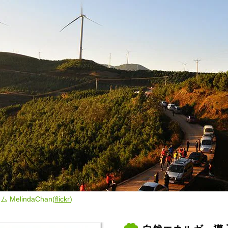
lindaChan(
flickr
)