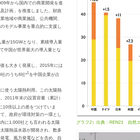
009年から国内での商業開発を進
普及計画」を推進しました。財政
工業地域や商業施設、公共機関、
電のモデル事業を重点的に支援し
入量が15GWとなり、累積導入量
いて中国が世界最大の導入量とな
後も大きく発展し、2015年には
1
社のうち8社*
を中国企業が占
どに使う太陽熱利用。この太陽熱
。2011年末の設置容量（累計）
に10倍以上の差をつけていま
して、政府が環境対策の一環とし
グラフ2）出典：REN21 自然
に1,000社とも言われる太陽
い太陽熱温水器が開発され、数多
光発電、風力発電などを含め、自