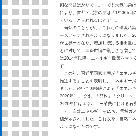
刻な問題ばかりです。中でも大気汚染
により、首都・北京の空は「1年365日
ている」と言われるほどです。
当然のことながら、これらの環境汚
ーズアップされるようになりました。2
が世界一となり、増加し続ける排出量
とに対して、国際世論の厳しさも増し
は2014年以降、エネルギー政策を大
す。
この年、習近平国家主席が「エネル
推進する」ことを表明し、エネルギー
ました。続いて国務院による「エネルギ
2020年）」では、「節約」「クリー
2020年にはエネルギー消費における石
一方、自然エネルギーを15％、天然ガ
標が示されました。これ以降、自然エ
ようになったのです。