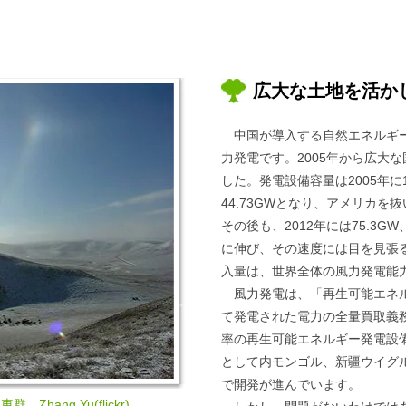
広大な土地を活か
中国が導入する自然エネルギ
力発電です。2005年から広大
した。発電設備容量は2005年に1
44.73GWとなり、アメリカを
その後も、2012年には75.3G
に伸び、その速度には目を見張
入量は、世界全体の風力発電能力
風力発電は、「再生可能エネ
て発電された電力の全量買取義
率の再生可能エネルギー発電設
として内モンゴル、新疆ウイグ
で開発が進んでいます。
 Zhang Yu
(flickr)