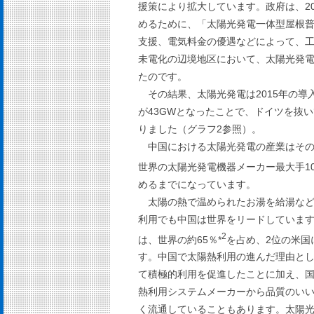
援策により拡大しています。政府は、2
めるために、「太陽光発電一体型屋根
支援、電気料金の優遇などによって、
未電化の辺境地区において、太陽光発
たのです。
その結果、太陽光発電は2015年の導
が43GWとなったことで、ドイツを抜
りました（グラフ2参照）。
中国における太陽光発電の産業はその
世界の太陽光発電機器メーカー最大手10
めるまでになっています。
太陽の熱で温められたお湯を給湯な
利用でも中国は世界をリードしています
2
は、世界の約65％*
を占め、2位の米国
す。中国で太陽熱利用の進んだ理由と
て積極的利用を促進したことに加え、国内
熱利用システムメーカーから品質のい
く流通していることもあります。太陽