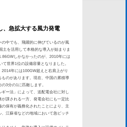
し、急拡大する風力発電
ーの中でも、飛躍的に伸びているのが風
な国土を活用して本格的な導入が始まりま
.86GWしかなかったのが、2010年には
抜いて世界1位の設備容量となりました。
W、2014年には100GW超えと右肩上がり
るものがあります。現在、中国の累積導
の3分の1に匹敵します。
ルギー法」によって、送配電会社に対し
務が課される一方、発電会社にも一定比
備の保有が義務化されたことにより、主
ル、江蘇省などの地域において急ピッチ