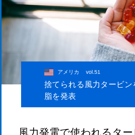
アメリカ
vol.51
捨てられる風力タービン
脂を発表
風力発電で使われるター