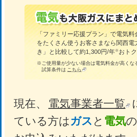
「ファミリー応援プラン」で電気料
をたくさん使うお客さまなら関西電
※
き」と比較して約1,300円/年
おトク
※ご使用量が少ない場合は電気料金が高くな
試算条件は
こちら
現在、
電気事業者一覧
ている方は
ガス
と
電気