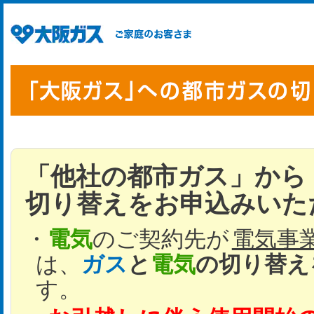
「他社の都市ガス」から
切り替えをお申込みいた
電気
のご契約先が
電気事
は、
ガス
と
電気
の切り替え
す。