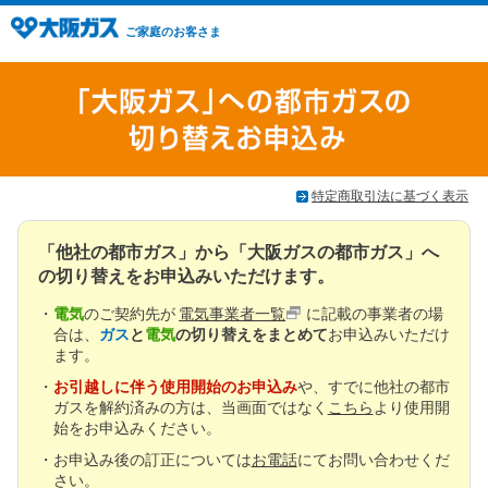
ご家庭のお客さま
特定商取引法に基づく表示
「他社の都市ガス」から「大阪ガスの都市ガス」へ
の切り替えをお申込みいただけます。
電気
のご契約先が
電気事業者一覧
に記載の事業者の場
合は、
ガス
と
電気
の切り替えをまとめて
お申込みいただけ
ます。
お引越しに伴う使用開始のお申込み
や、すでに他社の都市
ガスを解約済みの方は、当画面ではなく
こちら
より使用開
始をお申込みください。
お申込み後の訂正については
お電話
にてお問い合わせくだ
さい。