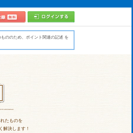
のもののため、ポイント関連の記述 を
られたものを
く解決します！