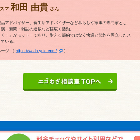
和田 由貴
スマ
さん
製品アドバイザー、食生活アドバイザーなど暮らしや家事の専門家とし
出演、新聞・雑誌の連載など幅広く活動。
しく！」がモットーであり、耐える節約ではなく快適と節約を両立したス
している。
ージ （
https://wada-yuki.com/
）