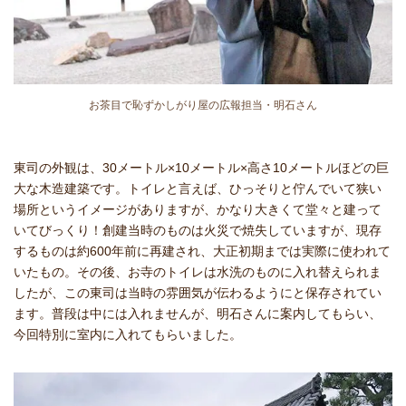
お茶目で恥ずかしがり屋の広報担当・明石さん
東司の外観は、30メートル×10メートル×高さ10メートルほどの巨
大な木造建築です。トイレと言えば、ひっそりと佇んでいて狭い
場所というイメージがありますが、かなり大きくて堂々と建って
いてびっくり！創建当時のものは火災で焼失していますが、現存
するものは約600年前に再建され、大正初期までは実際に使われて
いたもの。その後、お寺のトイレは水洗のものに入れ替えられま
したが、この東司は当時の雰囲気が伝わるようにと保存されてい
ます。普段は中には入れませんが、明石さんに案内してもらい、
今回特別に室内に入れてもらいました。