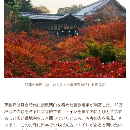
紅葉の季節には、たくさんの観光客が訪れる東福寺
東福寺は鎌倉時代に摂政関白を務めた藤原道家が開基した、12万
坪もの寺領を誇る巨大寺院です。トイレを探すのにもひと苦労す
るほど広い敷地内を歩き回っていたところ、お寺の方を発見。さ
っそく「このお寺に日本でいちばん古いトイレがあると聞いたの