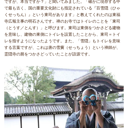
ですが、本当ですか？」と聞いてみました。「確かに現存する中
で最も古く、国の重要文化財にも指定されている『百雪隠（ひゃ
くせっちん）』という東司があります」と教えてくれたのは東福
寺広報主事の明石さんです。禅のお寺ではトイレのことを「東司
（とうす／とんす）」と呼びます。東司は東側をつかさどる建物
を意味し、建物の東側にトイレを設置したことから、東司＝トイ
レを指すようになったようです。また、「雪隠」もトイレを意味
する言葉ですが、これは唐の雪竇（せっちょう）という禅師が、
霊隠寺の厠をつかさどっていたことが語源です。