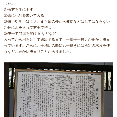
した。
①着衣を竿に干す
②紙に記号を書いて入る
③怒声や笑声はダメ。また扉の外から催促などはしてはならない
④桶に水を入れて右手で持つ
⑤左手で門扉を開ける などなど
入ってから用を足して退出するまで、一挙手一投足が細かく決ま
っています。さらに、手洗いの際にも手拭きには所定の木片を使
うなど、細かい決まりごとがありました。