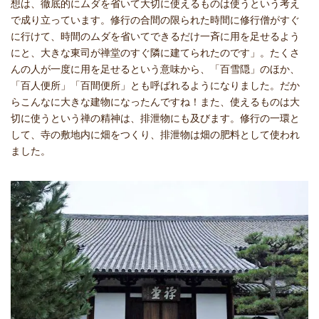
想は、徹底的にムダを省いて大切に使えるものは使うという考え
で成り立っています。修行の合間の限られた時間に修行僧がすぐ
に行けて、時間のムダを省いてできるだけ一斉に用を足せるよう
にと、大きな東司が禅堂のすぐ隣に建てられたのです」。たくさ
んの人が一度に用を足せるという意味から、「百雪隠」のほか、
「百人便所」「百間便所」とも呼ばれるようになりました。だか
らこんなに大きな建物になったんですね！また、使えるものは大
切に使うという禅の精神は、排泄物にも及びます。修行の一環と
して、寺の敷地内に畑をつくり、排泄物は畑の肥料として使われ
ました。