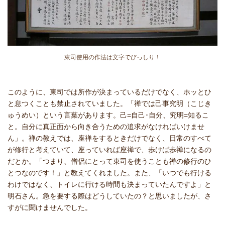
東司使用の作法は文字でびっしり！
このように、東司では所作が決まっているだけでなく、ホッとひ
と息つくことも禁止されていました。「禅では己事究明（こじき
ゅうめい）という言葉があります。己=自己･自分、究明=知るこ
と。自分に真正面から向き合うための追求がなければいけませ
ん」。禅の教えでは、座禅をするときだけでなく、日常のすべて
が修行と考えていて、座っていれば座禅で、歩けば歩禅になるの
だとか。「つまり、僧侶にとって東司を使うことも禅の修行のひ
とつなのです！」と教えてくれました。また、「いつでも行ける
わけではなく、トイレに行ける時間も決まっていたんですよ」と
明石さん。急を要する際はどうしていたの？と思いましたが、さ
すがに聞けませんでした。