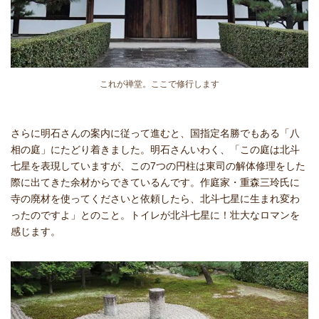
これが禅堂。ここで修行します
さらに明石さんの案内に従って進むと、国指定名勝でもある「八
相の庭」にたどり着きました。明石さんいわく、「この庭は北斗
七星を表現していますが、この7つの円柱は東司の解体修理をした
際に出てきた余材からできているんです。作庭家・重森三玲氏に
寺の廃材を使ってくださいと依頼したら、北斗七星に生まれ変わ
ったのですよ」とのこと。トイレが北斗七星に！壮大なロマンを
感じます。