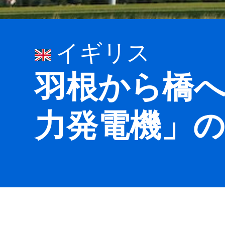
イギリス
羽根から橋
力発電機」