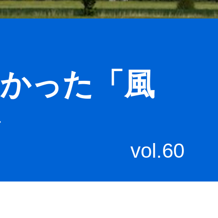
なかった「風
ル
vol.60