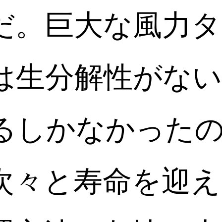
だ。巨大な風力タ
は生分解性がない
るしかなかった
次々と寿命を迎え