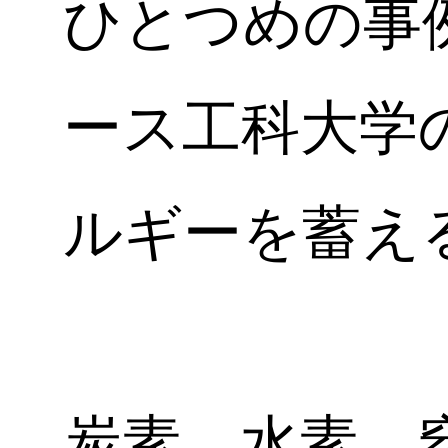
ひとつめの事
ース工科大学
ルギーを蓄え
炭素、水素、