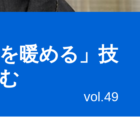
を暖める」技
む
vol.49