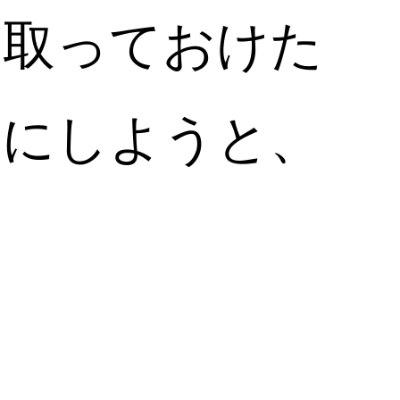
に取っておけた
実にしようと、
。