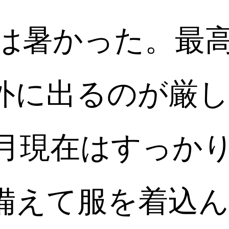
夏は暑かった。最
外に出るのが厳
1月現在はすっか
備えて服を着込ん