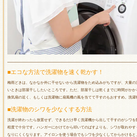
■エコな方法で洗濯物を速く乾かす！
梅雨どきは、なかなか外に干せないから洗濯物をため込みがちですが、大量の
いときは部屋干ししたいところです。ただ、部屋干しは乾くまでに時間がかか
換気扇の近く、もしくは洗濯物に扇風機の風を当てて干すのもおすすめ。洗濯
■洗濯物のシワを少なくする方法
洗濯が終わったら放置せず、できるだけ早く洗濯機から出して干すのがシワを
程度で十分です。ハンガーにかけてから叩いてのばすよりも、シワが取れやす
なりにくくなります。アイロンを使う場合でもシワを少なくしてからかけると