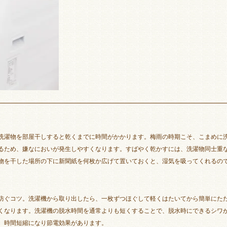
洗濯物を部屋干しすると乾くまでに時間がかかります。梅雨の時期こそ、こまめに
るため、嫌なにおいが発生しやすくなります。すばやく乾かすには、洗濯物同士重
物を干した場所の下に新聞紙を何枚か広げて置いておくと、湿気を吸ってくれるの
防ぐコツ。洗濯機から取り出したら、一枚ずつほぐして軽くはたいてから簡単にたた
くなります。洗濯機の脱水時間を通常よりも短くすることで、脱水時にできるシワ
、時間短縮になり節電効果があります。