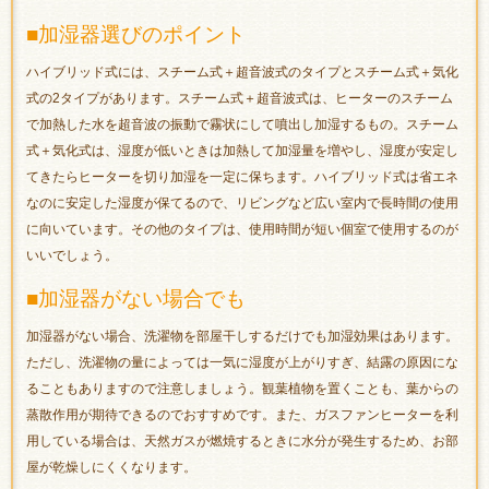
■加湿器選びのポイント
ハイブリッド式には、スチーム式＋超音波式のタイプとスチーム式＋気化
式の2タイプがあります。スチーム式＋超音波式は、ヒーターのスチーム
で加熱した水を超音波の振動で霧状にして噴出し加湿するもの。スチーム
式＋気化式は、湿度が低いときは加熱して加湿量を増やし、湿度が安定し
てきたらヒーターを切り加湿を一定に保ちます。ハイブリッド式は省エネ
なのに安定した湿度が保てるので、リビングなど広い室内で長時間の使用
に向いています。その他のタイプは、使用時間が短い個室で使用するのが
いいでしょう。
■加湿器がない場合でも
加湿器がない場合、洗濯物を部屋干しするだけでも加湿効果はあります。
ただし、洗濯物の量によっては一気に湿度が上がりすぎ、結露の原因にな
ることもありますので注意しましょう。観葉植物を置くことも、葉からの
蒸散作用が期待できるのでおすすめです。また、ガスファンヒーターを利
用している場合は、天然ガスが燃焼するときに水分が発生するため、お部
屋が乾燥しにくくなります。