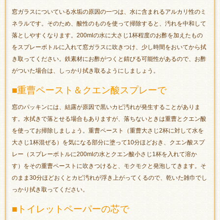
窓ガラスについている水垢の原因の一つは、水に含まれるアルカリ性のミ
ネラルです。そのため、酸性のものを使って掃除すると、汚れを中和して
落としやすくなります。200mlの水に大さじ1杯程度のお酢を加えたもの
をスプレーボトルに入れて窓ガラスに吹きつけ、少し時間をおいてから拭
き取ってください。鉄素材にお酢がつくと錆びる可能性があるので、お酢
がついた場合は、しっかり拭き取るようにしましょう。
■重曹ペースト＆クエン酸スプレーで
窓のパッキンには、結露が原因で黒いカビ汚れが発生することがありま
す。水拭きで落とせる場合もありますが、落ちないときは重曹とクエン酸
を使ってお掃除しましょう。重曹ペースト（重曹大さじ2杯に対して水を
大さじ1杯混ぜる）を気になる部分に塗って10分ほどおき、クエン酸スプ
レー（スプレーボトルに200mlの水とクエン酸小さじ1杯を入れて溶か
す）をその重曹ペーストに吹きつけると、モクモクと発泡してきます。そ
のまま30分ほどおくとカビ汚れが浮き上がってくるので、乾いた雑巾でし
っかり拭き取ってください。
■トイレットペーパーの芯で