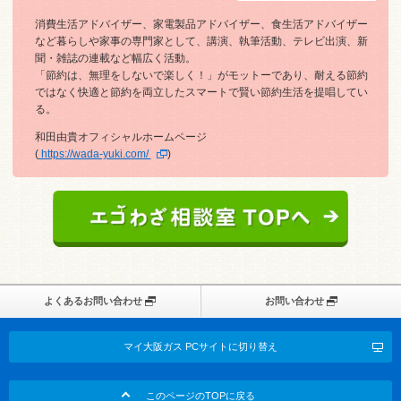
消費生活アドバイザー、家電製品アドバイザー、食生活アドバイザー
など暮らしや家事の専門家として、講演、執筆活動、テレビ出演、新
聞・雑誌の連載など幅広く活動。
「節約は、無理をしないで楽しく！」がモットーであり、耐える節約
ではなく快適と節約を両立したスマートで賢い節約生活を提唱してい
る。
和田由貴オフィシャルホームページ
(
https://wada-yuki.com/
)
よくあるお問い合わせ
お問い合わせ
マイ大阪ガス PCサイトに切り替え
このページのTOPに戻る