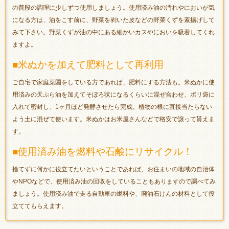
の普段の調理に少しずつ使用しましょう。使用済み油の汚れやにおいが気
になる方は、油をこす前に、野菜を剥いた皮などの野菜くずを素揚げして
みて下さい。野菜くずが油の中にある細かいカスやにおいを吸着してくれ
ますよ。
■米ぬかを加えて肥料として再利用
ご自宅で家庭菜園をしている方であれば、肥料にする方法も。米ぬかに使
用済みの天ぷら油を加えてそぼろ状になるくらいに混ぜ合わせ、ポリ袋に
入れて密封し、1ヶ月ほど発酵させたら完成。植物の根に直接当たらない
よう土に混ぜて使います。米ぬかはお米屋さんなどで格安で譲って貰えま
す。
■使用済み油を燃料や石鹸にリサイクル！
捨てずに何かに役立てたいということであれば、お住まいの地域の自治体
やNPOなどで、使用済み油の回収をしていることもありますので調べてみ
ましょう。使用済み油で走る自動車の燃料や、廃油石けんの材料として役
立ててもらえます。