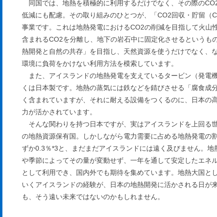
同国では、地熱を積極的に利用するだけでなく、その際のCO
低減にも配慮。その取り組みのひとつが、「CO2回収・貯留（C
事業です。これは地熱発電におけるCO2の削減を目指して火山
含まれるCO2を分離し、地下の岩石中に固定化させるというも
熱開発と自然の共存」を目指し、天然資源を使うだけでなく、
環境に負荷をかけない利用方法を模索しています。
また、アイスランドの地熱発電を支えているタービン（発電
くは日本製です。地熱の蒸気には鉄などを錆びさせる「腐食成
く含まれていますが、それに耐える設備をつくるのに、日本の
力が活かされています。
そんな関わりを持つ日本ですが、実はアイスランドを上回る世
の地熱資源保有国。しかしながら電力需要に占める地熱発電の
ずか0.3％*3と、まだまだアイスランドには遠く及びません。地
や季節によってその量が変動せず、一年を通して安定したエネ
として利用でき、国内外でも期待を集めています。地熱大国と
いくアイスランドの経験が、日本の地熱開発に活かされる日が
も、そう遠い未来ではないのかもしれません。