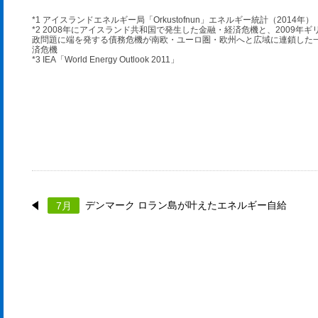
*1 アイスランドエネルギー局「Orkustofnun」エネルギー統計（2014年）
*2 2008年にアイスランド共和国で発生した金融・経済危機と、2009年ギ
政問題に端を発する債務危機が南欧・ユーロ圏・欧州へと広域に連鎖した
済危機
*3 IEA「World Energy Outlook 2011」
デンマーク ロラン島が叶えたエネルギー自給
7月