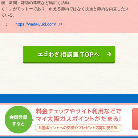
出演、新聞・雑誌の連載など幅広く活動。
しく！」がモットーであり、耐える節約ではなく快適と節約を両立したス
している。
ージ （
https://wada-yuki.com/
）