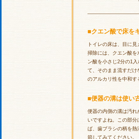
■クエン酸で床を
トイレの床は、目に見
掃除には、クエン酸を
ン酸を小さじ2分の1
て、そのまま流すだけ
のアルカリ性を中和す
■便器の溝は使い
便器の内側の溝は汚れ
いですよね。この部分
ば、歯ブラシの柄を熱
節してみてください。